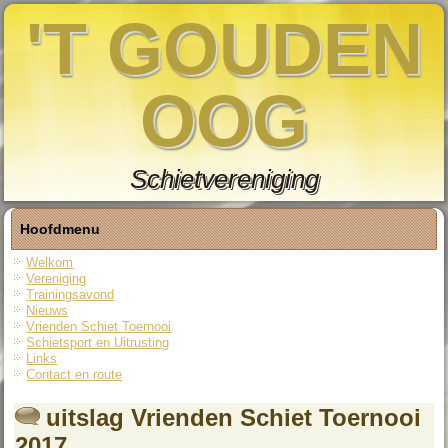
'T GOUDEN
OOG
Schietvereniging
Hoofdmenu
Welkom
Vereniging
Trainingsavond
Nieuws
Vrienden Schiet Toernooi
Schietsport en Uitrusting
Links
Contact en route
uitslag Vrienden Schiet Toernooi
2017