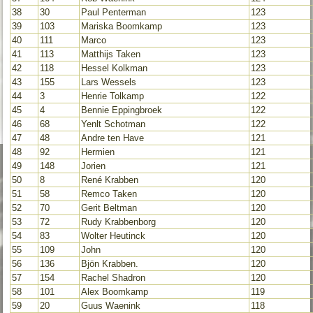
38
30
Paul Penterman
123
39
103
Mariska Boomkamp
123
40
111
Marco
123
41
113
Matthijs Taken
123
42
118
Hessel Kolkman
123
43
155
Lars Wessels
123
44
3
Henrie Tolkamp
122
45
4
Bennie Eppingbroek
122
46
68
Yenlt Schotman
122
47
48
Andre ten Have
121
48
92
Hermien
121
49
148
Jorien
121
50
8
René Krabben
120
51
58
Remco Taken
120
52
70
Gerit Beltman
120
53
72
Rudy Krabbenborg
120
54
83
Wolter Heutinck
120
55
109
John
120
56
136
Bjön Krabben.
120
57
154
Rachel Shadron
120
58
101
Alex Boomkamp
119
59
20
Guus Waenink
118