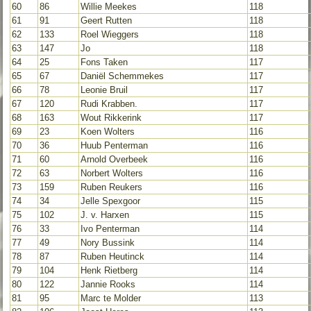
60
86
Willie Meekes
118
61
91
Geert Rutten
118
62
133
Roel Wieggers
118
63
147
Jo
118
64
25
Fons Taken
117
65
67
Daniël Schemmekes
117
66
78
Leonie Bruil
117
67
120
Rudi Krabben.
117
68
163
Wout Rikkerink
117
69
23
Koen Wolters
116
70
36
Huub Penterman
116
71
60
Arnold Overbeek
116
72
63
Norbert Wolters
116
73
159
Ruben Reukers
116
74
34
Jelle Spexgoor
115
75
102
J. v. Harxen
115
76
33
Ivo Penterman
114
77
49
Nory Bussink
114
78
87
Ruben Heutinck
114
79
104
Henk Rietberg
114
80
122
Jannie Rooks
114
81
95
Marc te Molder
113