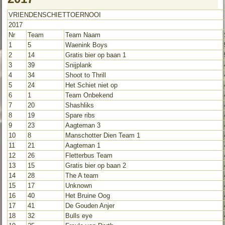
VRIENDENSCHIETTOERNOOI
2017
Nr
Team
Team Naam
1
5
Waenink Boys
2
14
Gratis bier op baan 1
3
39
Snijplank
4
34
Shoot to Thrill
5
24
Het Schiet niet op
6
1
Team Onbekend
7
20
Shashliks
8
19
Spare ribs
9
23
Aagteman 3
10
8
Manschotter Dien Team 1
11
21
Aagteman 1
12
26
Fletterbus Team
13
15
Gratis bier op baan 2
14
28
The A team
15
17
Unknown
16
40
Het Bruine Oog
17
41
De Gouden Anjer
18
32
Bulls eye