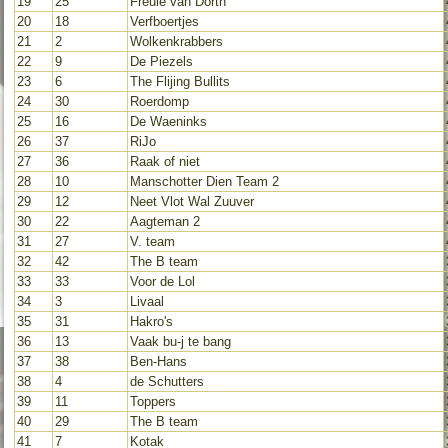
19
25
Freule van Dorth
20
18
Verfboertjes
21
2
Wolkenkrabbers
22
9
De Piezels
23
6
The Flijing Bullits
24
30
Roerdomp
25
16
De Waeninks
26
37
RiJo
27
36
Raak of niet
28
10
Manschotter Dien Team 2
29
12
Neet Vlot Wal Zuuver
30
22
Aagteman 2
31
27
V. team
32
42
The B team
33
33
Voor de Lol
34
3
Livaal
35
31
Hakro's
36
13
Vaak bu-j te bang
37
38
Ben-Hans
38
4
de Schutters
39
11
Toppers
40
29
The B team
41
7
Kotak