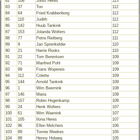
82
106
Joost Heres
113
83
37
Ton
112
84
64
Fried Krabbenborg
112
85
110
Judith
112
86
142
Huub Tankink
112
87
153
Jolanda Wolters
112
88
77
Petra Rietberg
111
89
9
Jan Sprenkelder
110
90
21
Harrie Rooks
110
91
22
Tom Berentsen
109
92
71
Manfred Pohl
109
93
99
Frans Wopereis
109
94
112
Colette
109
95
144
Arnold Tankink
109
96
1
Wim Beernink
108
97
146
Maria
108
98
157
Robin Hogenkamp
108
99
24
Henk Wolters
107
100
61
Wim Waenink
107
101
105
Ilona Heres
107
102
96
Ellen Melchers
106
103
89
Tonnie Meekes
105
104
98
Henny Holweg
105