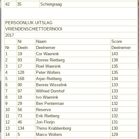
42
35
Schietgraag
PERSOONLIJK UITSLAG
VRIENDENSCHIETTOERNOOI
2017
Nr
Naam
Score
Nr
Deeln
Deelnemer
Deelnemer
1
19
Cor Waenink
143
2
93
Ronnie Rietberg
138
3
17
Roel Waenink
135
4
128
Peter Wolters
135
5
168
Arjan Rietberg
134
6
90
Bennie Wisselink
133
7
97
Wilfried Domhof
133
8
18
Ivo Waenink
132
9
29
Ben Penterman
132
10
56
Reserve
132
11
73
Erik Rietberg
132
12
46
Jon Florijn
131
13
134
Thimo Krabbenborg
130
14
5
Marco Wolters
129