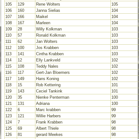
105
129
Rene Wolters
105
106
160
Janna Sielias
104
107
166
Maikel
104
108
167
Marleen
104
109
28
Willy Kolkman
103
110
57
Ronald Kolkman
103
111
62
Jan Wolters
103
112
100
Jos Krabben
103
113
141
Cintha Krabben
103
114
12
Elly Lankveld
102
115
108
Teddy Nales
102
116
117
Gert-Jan Bloemers
102
117
149
Hans Koning
102
118
15
Rob Kettering
101
119
143
Ceciel Tankink
101
120
35
Nienke Penterman
100
121
131
Adriana
100
122
6
Marc krabben
99
123
121
Willie Harbers
99
124
7
Frank Krabben
98
125
69
Albert Thiele
98
126
81
gerard Meekes
98