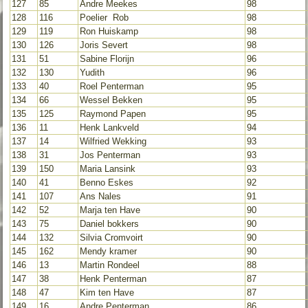
127
85
Andre Meekes
98
128
116
Poelier Rob
98
129
119
Ron Huiskamp
98
130
126
Joris Severt
98
131
51
Sabine Florijn
96
132
130
Yudith
96
133
40
Roel Penterman
95
134
66
Wessel Bekken
95
135
125
Raymond Papen
95
136
11
Henk Lankveld
94
137
14
Wilfried Wekking
93
138
31
Jos Penterman
93
139
150
Maria Lansink
93
140
41
Benno Eskes
92
141
107
Ans Nales
91
142
52
Marja ten Have
90
143
75
Daniel bokkers
90
144
132
Silvia Cromvoirt
90
145
162
Mendy kramer
90
146
13
Martin Rondeel
88
147
38
Henk Penterman
87
148
47
Kim ten Have
87
149
16
Andre Penterman
86